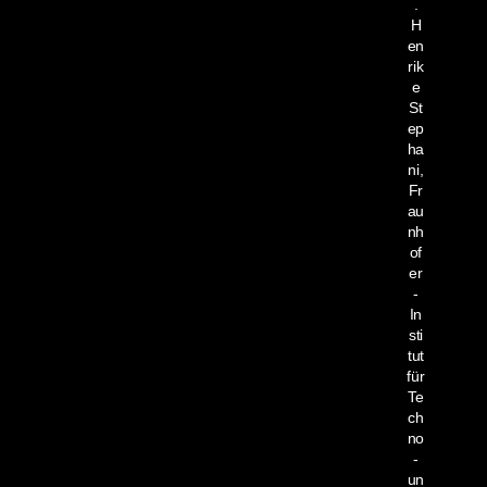
.
H
en
rik
e
St
ep
ha
ni,
Fr
au
nh
of
er
-
In
sti
tut
für
Te
ch
no
-
un