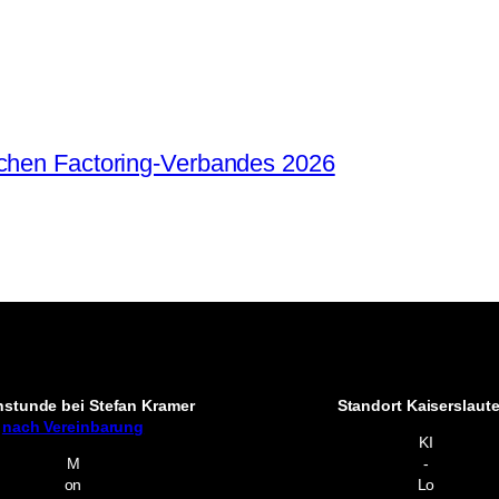
schen Factoring-Verbandes 2026
hstunde bei Stefan Kramer
Standort Kaiserslaut
nach Vereinbarung
KI
M
-
on
Lo