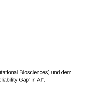
utational Biosciences) und dem
iability Gap‘ in AI“.