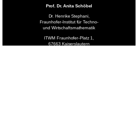
Prof. Dr. Anita Schöbel
Dr. Henrike Stephani,
Fraunhofer-Institut für Techno-
und Wirtschaftsmathematik
ITWM Fraunhofer-Platz 1,
67663 Kaiserslautern
Website
Mail:
ki-
lotsin@itwm.fraunhofer.de
Folge uns
LinkedIn
Impressum
Datenschutz